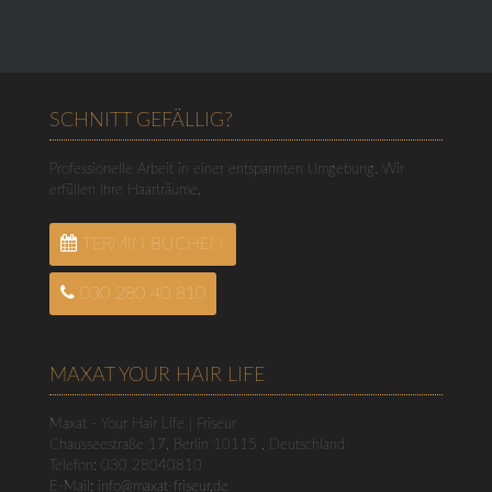
SCHNITT GEFÄLLIG?
Professionelle Arbeit in einer entspannten Umgebung. Wir
erfüllen Ihre Haarträume.
TERMIN BUCHEN
030 280 40 810
MAXAT YOUR HAIR LIFE
Maxat - Your Hair Life | Friseur
Chausseestraße 17
,
Berlin
10115
,
Deutschland
Telefon:
030 28040810
E-Mail:
info@maxat-friseur.de