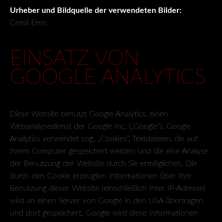
Urheber und Bildquelle der verwendeten Bilder:
Cemil Eren
EINSATZ VON
GOOGLE ANALYTICS
Diese Website benutzt Google Analytics, einen
Webanalysedienst der Google Inc. („Google“). Google
Analytics verwendet sog. „Cookies“, Textdateien, die auf
Ihrem Computer gespeichert werden und die eine Analyse
der Benutzung der Website durch Sie ermöglichen. Die
durch den Cookie erzeugten Informationen über Ihre
Benutzung dieser Website (einschließlich Ihrer IP-Adresse)
wird an einen Server von Google in den USA übertragen
und dort gespeichert. Google wird diese Informationen