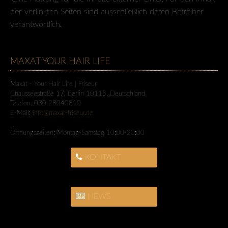
der verlinkten Seiten sind ausschließlich deren Betreiber
verantwortlich.
MAXAT YOUR HAIR LIFE
Maxat - Your Hair Life | Friseur
Chausseestraße 17
,
Berlin
10115
,
Deutschland
Telefon:
030 28040810
E-Mail:
info@maxat-friseur.de
Öffnungszeiten:
Montag-Samstag 10:00-20:00
KONTAKT
NEWS