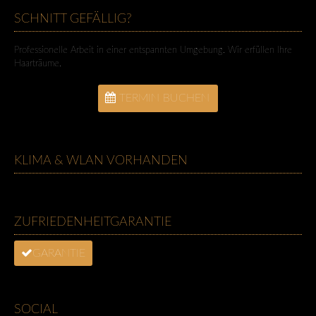
SCHNITT GEFÄLLIG?
Professionelle Arbeit in einer entspannten Umgebung. Wir erfüllen Ihre
Haarträume.
TERMIN BUCHEN
KLIMA & WLAN VORHANDEN
ZUFRIEDENHEITGARANTIE
GARANTIE
SOCIAL