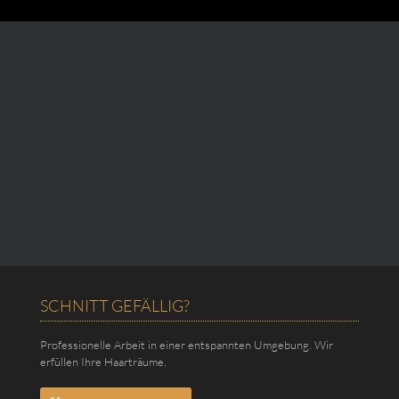
k
SCHNITT GEFÄLLIG?
Professionelle Arbeit in einer entspannten Umgebung. Wir
erfüllen Ihre Haarträume.