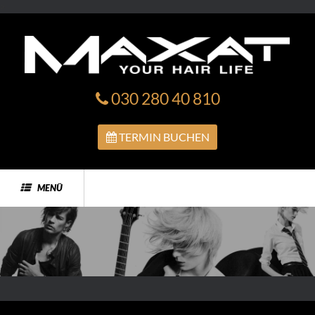
>
030 280 40 810
TERMIN BUCHEN
MENÜ