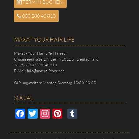
TERMIN BUCHEN
030 280 40 810
MAXAT YOUR HAIR LIFE
Maxat - Your Hair Life | Friseur
Chausseestraße 17
,
Berlin
10115
,
Deutschland
Telefon:
030 28040810
E-Mail:
info@maxat-friseur.de
Öffnungszeiten:
Montag-Samstag 10:00-20:00
SOCIAL
F
T
In
Pi
T
ac
wi
st
nt
u
e
tt
ag
er
m